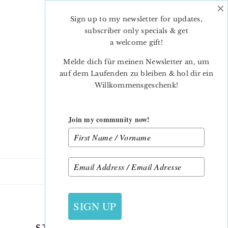
×
Skip
Skip
to
to
Sign up to my newsletter for updates,
main
primary
subscriber only specials & get
content
sidebar
a welcome gift
!
Melde dich für meinen Newsletter an, um
auf dem Laufenden zu bleiben & hol dir ein
Willkommensgeschenk!
Join my community now!
28. MAI 2021
SIGN UP
STARS-AND-STRIPES-QUILT-