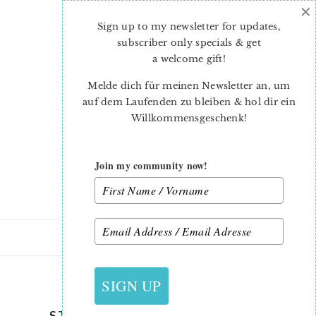
×
Skip
Skip
to
to
Sign up to my newsletter for updates,
main
primary
subscriber only specials & get
content
sidebar
a welcome gift
!
Melde dich für meinen Newsletter an, um
auf dem Laufenden zu bleiben & hol dir ein
Willkommensgeschenk!
Join my community now!
28. MAI 2021
SIGN UP
STARS-AND-STRIPES-QUILT-