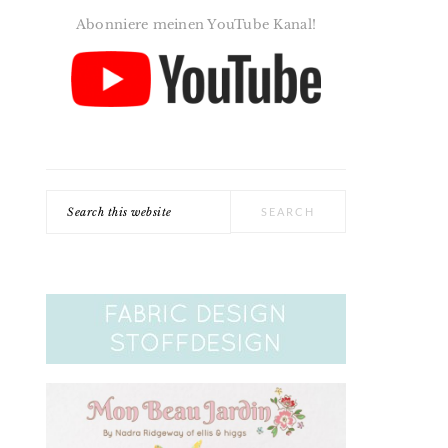
Abonniere meinen YouTube Kanal!
Search
this
website