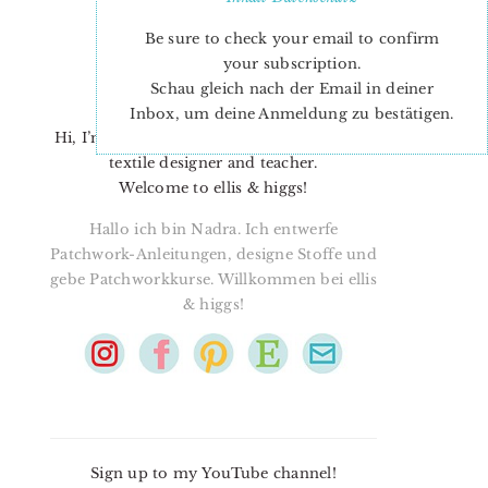
Be sure to check your email to confirm
your subscription.
Schau gleich nach der Email in deiner
Inbox, um deine Anmeldung zu bestätigen.
Hi, I’m Nadra. I’m a quilt pattern designer,
textile designer and teacher.
Welcome to ellis & higgs!
Hallo ich bin Nadra. Ich entwerfe
Patchwork-Anleitungen, designe Stoffe und
gebe Patchworkkurse. Willkommen bei ellis
& higgs!
Sign up to my YouTube channel!