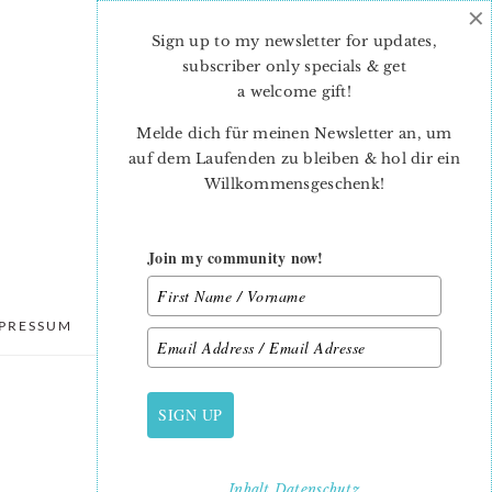
×
Sign up to my newsletter for updates,
subscriber only specials & get
a welcome gift
!
Melde dich für meinen Newsletter an, um
auf dem Laufenden zu bleiben & hol dir ein
Willkommensgeschenk!
Join my community now!
PRESSUM
DATENSCHUTZ
SIGN UP
PRIMARY
SIDEBAR
Inhalt
Datenschutz