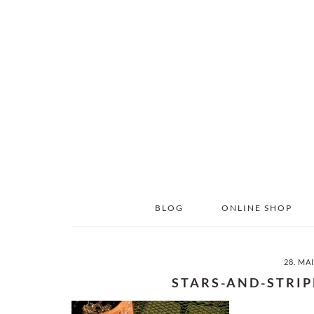
Skip
Skip
to
to
main
primary
content
sidebar
BLOG
ONLINE SHOP
28. MA
STARS-AND-STRIP