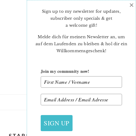
×
Skip
Skip
to
to
Sign up to my newsletter for updates,
main
primary
subscriber only specials & get
content
sidebar
a welcome gift
!
Melde dich für meinen Newsletter an, um
auf dem Laufenden zu bleiben & hol dir ein
Willkommensgeschenk!
Join my community now!
28. MAI 2021
SIGN UP
STARS-AND-STRIPES-QUILT-CAROL-