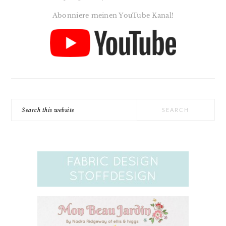
Abonniere meinen YouTube Kanal!
Search
this
website