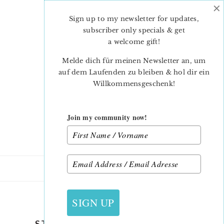
×
Skip
Skip
to
to
Sign up to my newsletter for updates,
main
primary
subscriber only specials & get
content
sidebar
a welcome gift
!
Melde dich für meinen Newsletter an, um
auf dem Laufenden zu bleiben & hol dir ein
Willkommensgeschenk!
Join my community now!
28. MAI 2021
SIGN UP
STARS-AND-STRIPES-QUILT-