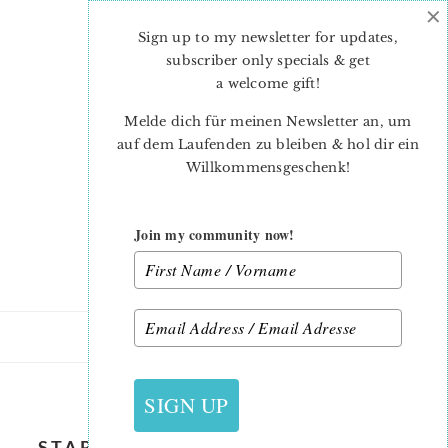
×
Skip
Skip
to
to
Sign up to my newsletter for updates,
main
primary
subscriber only specials & get
content
sidebar
a welcome gift
!
Melde dich für meinen Newsletter an, um
auf dem Laufenden zu bleiben & hol dir ein
Willkommensgeschenk!
Join my community now!
28. MAI 2021
SIGN UP
STARS-AND-STRIPES-MINI-QUILT-