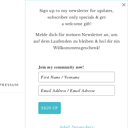
×
Sign up to my newsletter for updates,
subscriber only specials & get
a welcome gift
!
Melde dich für meinen Newsletter an, um
auf dem Laufenden zu bleiben & hol dir ein
Willkommensgeschenk!
Join my community now!
PRESSUM
DATENSCHUTZ
SIGN UP
PRIMARY
SIDEBAR
Inhalt
Datenschutz