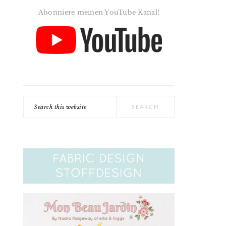
Abonniere meinen YouTube Kanal!
Search
this
website