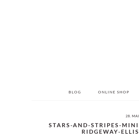
Skip
Skip
to
to
main
primary
content
sidebar
BLOG
ONLINE SHOP
28. MA
STARS-AND-STRIPES-MIN
RIDGEWAY-ELLI