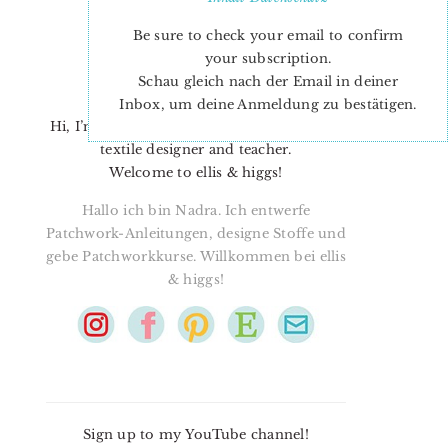
Be sure to check your email to confirm
your subscription.
Schau gleich nach der Email in deiner
Inbox, um deine Anmeldung zu bestätigen.
Hi, I’m Nadra. I’m a quilt pattern designer,
textile designer and teacher.
Welcome to ellis & higgs!
Hallo ich bin Nadra. Ich entwerfe
Patchwork-Anleitungen, designe Stoffe und
gebe Patchworkkurse. Willkommen bei ellis
& higgs!
Sign up to my YouTube channel!