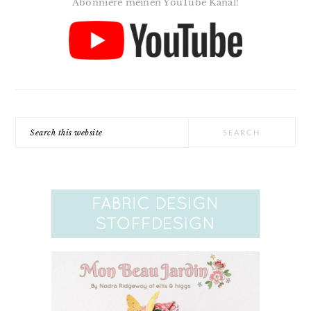
Abonniere meinen YouTube Kanal!
Search
this
website