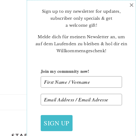
×
Skip
Skip
to
to
Sign up to my newsletter for updates,
main
primary
subscriber only specials & get
content
sidebar
a welcome gift
!
Melde dich für meinen Newsletter an, um
auf dem Laufenden zu bleiben & hol dir ein
Willkommensgeschenk!
Join my community now!
28. MAI 2021
SIGN UP
STARS-AND-STRIPES-MINI-QUILT-