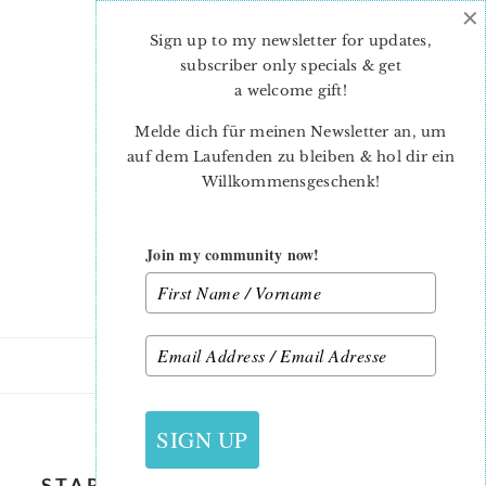
×
Skip
Skip
to
to
Sign up to my newsletter for updates,
main
primary
subscriber only specials & get
content
sidebar
a welcome gift
!
Melde dich für meinen Newsletter an, um
auf dem Laufenden zu bleiben & hol dir ein
Willkommensgeschenk!
Join my community now!
28. MAI 2021
SIGN UP
STARS-AND-STRIPES-MINI-QUILT-