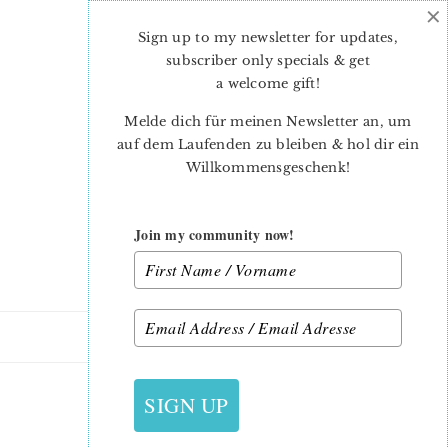
×
Skip
Skip
to
to
Sign up to my newsletter for updates,
main
primary
subscriber only specials & get
content
sidebar
a welcome gift
!
Melde dich für meinen Newsletter an, um
auf dem Laufenden zu bleiben & hol dir ein
Willkommensgeschenk!
Join my community now!
26. FEBRUAR 2024
SIGN UP
MADONNA-4