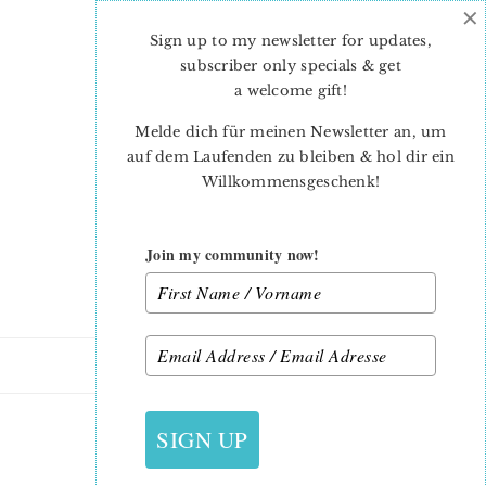
×
Skip
Skip
to
to
Sign up to my newsletter for updates,
main
primary
subscriber only specials & get
content
sidebar
a welcome gift
!
Melde dich für meinen Newsletter an, um
auf dem Laufenden zu bleiben & hol dir ein
Willkommensgeschenk!
Join my community now!
26. FEBRUAR 2024
SIGN UP
MADONNA-3