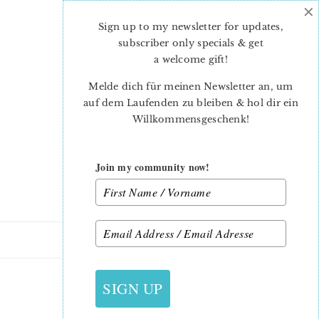
×
Skip
Skip
to
to
Sign up to my newsletter for updates,
main
primary
subscriber only specials & get
content
sidebar
a welcome gift
!
Melde dich für meinen Newsletter an, um
auf dem Laufenden zu bleiben & hol dir ein
Willkommensgeschenk!
Join my community now!
26. FEBRUAR 2024
SIGN UP
JULIE-2