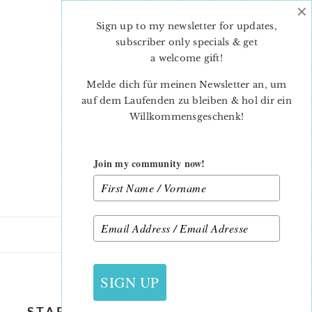
×
Skip
Skip
to
to
Sign up to my newsletter for updates,
main
primary
subscriber only specials & get
content
sidebar
a welcome gift
!
Melde dich für meinen Newsletter an, um
auf dem Laufenden zu bleiben & hol dir ein
Willkommensgeschenk!
Join my community now!
26. FEBRUAR 2024
SIGN UP
STARRY-SKY-PILLOW-MINI-STAR-