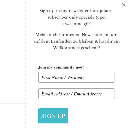
×
Skip
Skip
to
to
Sign up to my newsletter for updates,
main
primary
subscriber only specials & get
content
sidebar
a welcome gift
!
Melde dich für meinen Newsletter an, um
auf dem Laufenden zu bleiben & hol dir ein
Willkommensgeschenk!
Join my community now!
26. FEBRUAR 2024
SIGN UP
MELANIE-1