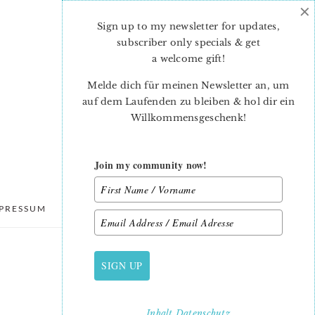
×
Sign up to my newsletter for updates,
subscriber only specials & get
a welcome gift
!
Melde dich für meinen Newsletter an, um
auf dem Laufenden zu bleiben & hol dir ein
Willkommensgeschenk!
Join my community now!
PRESSUM
DATENSCHUTZ
SIGN UP
PRIMARY
SIDEBAR
Inhalt
Datenschutz