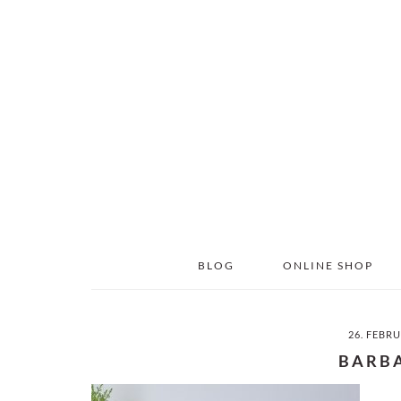
Skip
Skip
to
to
main
primary
content
sidebar
BLOG
ONLINE SHOP
26. FEBR
BARB