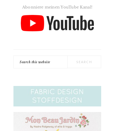
Abonniere meinen YouTube Kanal!
Search
this
website