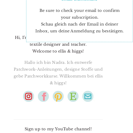
Be sure to check your email to confirm
your subscription.
Schau gleich nach der Email in deiner
Inbox, um deine Anmeldung zu bestätigen.
Hi, I’m Nadra. I’m a quilt pattern designer,
textile designer and teacher.
Welcome to ellis & higgs!
Hallo ich bin Nadra. Ich entwerfe
Patchwork-Anleitungen, designe Stoffe und
gebe Patchworkkurse. Willkommen bei ellis
& higgs!
Sign up to my YouTube channel!