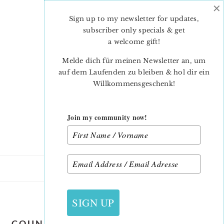
×
Skip
Skip
to
to
Sign up to my newsletter for updates,
main
primary
subscriber only specials & get
content
sidebar
a welcome gift
!
Melde dich für meinen Newsletter an, um
auf dem Laufenden zu bleiben & hol dir ein
Willkommensgeschenk!
Join my community now!
14. MÄRZ 2020
SIGN UP
COUNTRY-GARDEN-QUILT-PATTERN-