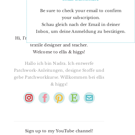
Be sure to check your email to confirm
your subscription.
Schau gleich nach der Email in deiner
Inbox, um deine Anmeldung zu bestätigen.
Hi, I’m Nadra. I’m a quilt pattern designer,
textile designer and teacher.
Welcome to ellis & higgs!
Hallo ich bin Nadra. Ich entwerfe
Patchwork-Anleitungen, designe Stoffe und
gebe Patchworkkurse. Willkommen bei ellis
& higgs!
Sign up to my YouTube channel!