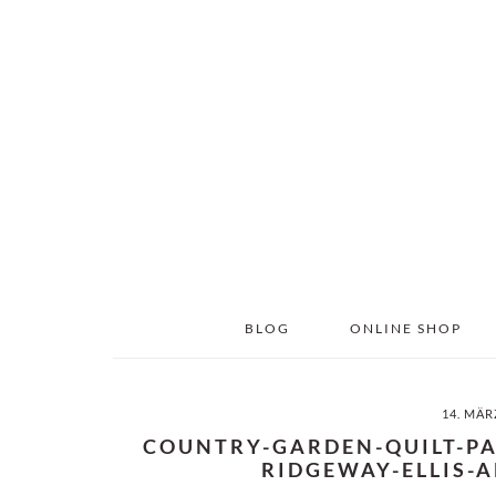
Skip
Skip
to
to
main
primary
content
sidebar
BLOG
ONLINE SHOP
14. MÄR
COUNTRY-GARDEN-QUILT-PA
RIDGEWAY-ELLIS-