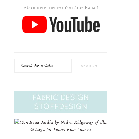
Abonniere meinen YouTube Kanal!
Search
this
website