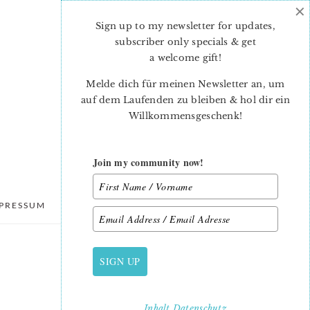
×
Sign up to my newsletter for updates,
subscriber only specials & get
a welcome gift
!
Melde dich für meinen Newsletter an, um
auf dem Laufenden zu bleiben & hol dir ein
Willkommensgeschenk!
Join my community now!
PRESSUM
DATENSCHUTZ
SIGN UP
PRIMARY
SIDEBAR
Inhalt
Datenschutz