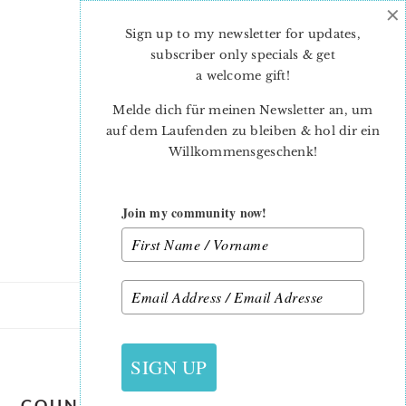
×
Skip
Skip
to
to
Sign up to my newsletter for updates,
main
primary
subscriber only specials & get
content
sidebar
a welcome gift
!
Melde dich für meinen Newsletter an, um
auf dem Laufenden zu bleiben & hol dir ein
Willkommensgeschenk!
Join my community now!
14. MÄRZ 2020
SIGN UP
COUNTRY-GARDEN-QUILT-PATTERN-