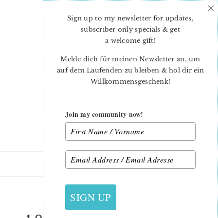
×
Skip
Skip
to
to
Sign up to my newsletter for updates,
main
primary
subscriber only specials & get
content
sidebar
a welcome gift
!
Melde dich für meinen Newsletter an, um
auf dem Laufenden zu bleiben & hol dir ein
Willkommensgeschenk!
Join my community now!
14. MÄRZ 2020
SIGN UP
_1 QUILT BLOCK PATTERN COVER