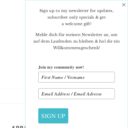
×
Skip
Skip
to
to
Sign up to my newsletter for updates,
main
primary
subscriber only specials & get
content
sidebar
a welcome gift
!
Melde dich für meinen Newsletter an, um
auf dem Laufenden zu bleiben & hol dir ein
Willkommensgeschenk!
Join my community now!
9. APRIL 2021
SIGN UP
SPRING-MEADOW-SPRING-MINI-