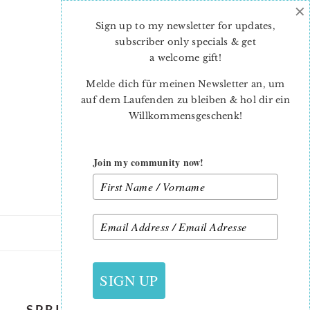
×
Skip
Skip
to
to
Sign up to my newsletter for updates,
main
primary
subscriber only specials & get
content
sidebar
a welcome gift
!
Melde dich für meinen Newsletter an, um
auf dem Laufenden zu bleiben & hol dir ein
Willkommensgeschenk!
Join my community now!
9. APRIL 2021
SIGN UP
SPRING-MEADOW-SPRING-QUILT-