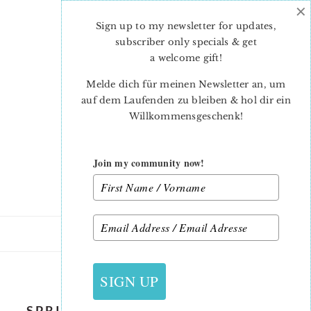
×
Skip
Skip
to
to
Sign up to my newsletter for updates,
main
primary
subscriber only specials & get
content
sidebar
a welcome gift
!
Melde dich für meinen Newsletter an, um
auf dem Laufenden zu bleiben & hol dir ein
Willkommensgeschenk!
Join my community now!
9. APRIL 2021
SIGN UP
SPRING-MEADOW-SPRING-QUILT-