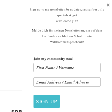
×
Skip
Skip
to
to
Sign up to my newsletter for updates, subscriber only
main
primary
specials & get
content
sidebar
a welcome gift
!
Melde dich für meinen Newsletter an, um auf dem
Laufenden zu bleiben & hol dir ein
Willkommensgeschenk!
Join my community now!
11. APRIL 2021
SIGN UP
SPRING-MEADOW-QUILT-INES-2