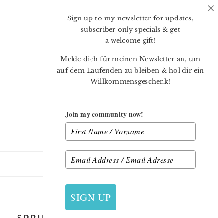
×
Skip
Skip
to
to
Sign up to my newsletter for updates,
main
primary
subscriber only specials & get
content
sidebar
a welcome gift
!
Melde dich für meinen Newsletter an, um
auf dem Laufenden zu bleiben & hol dir ein
Willkommensgeschenk!
Join my community now!
11. APRIL 2021
SIGN UP
SPRING-MEADOW-QUILT-AMAYA-1