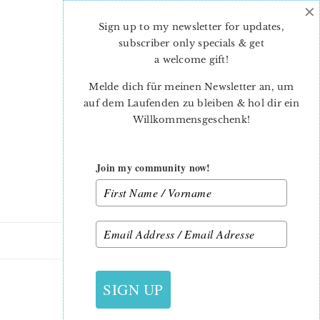
×
Skip
Skip
to
to
Sign up to my newsletter for updates,
main
primary
subscriber only specials & get
content
sidebar
a welcome gift
!
Melde dich für meinen Newsletter an, um
auf dem Laufenden zu bleiben & hol dir ein
Willkommensgeschenk!
Join my community now!
23. JULI 2011
SIGN UP
SPOONFLOWER STERNE