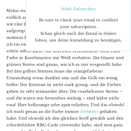
Inhalt
Datenschutz
Meine ersten selbst designten Stoffe von
Spoonflower
sind
endlich angekommen! Die Zeit des Wartens erschien mir
Be sure to check your email to confirm
wie eine Ewigkeit und ich kann gar nicht sagen,
wie
your subscription.
aufgeregt und gespannt ich war, als ich den Umschlag in
Schau gleich nach der Email in deiner
meinem Briefkasten entdeckt habe! Für den Anfang hab
Inbox, um deine Anmeldung zu bestätigen.
ich ein einfaches, kleines Muster gewält, bei dem man
schön sehen kann, wie sich zwei verschiedene Töne einer
Farbe in Kombination mit Weiß verhalten. Die blauen und
grünen Sterne sind genau, wie ich es mir vorgestellt habe.
Bei den gelben Sternen muss die orangefarbene
Umrandung etwas dunkler sein und das Gelb ein wenig
heller. Der Kontrast ist nicht stark genug, und die Farben
gehen zu sehr ineinander über. Die rosafarbenen Sterne –
und die waren mir besonders wichtig – sind leider nicht
rosa! Eher hellorange oder apricotfarben. Und das obwohl
ich mich genau an die Farbe meiner
Farbkarte
gehalten
habe. Und obwohl ich den gleichen Stoff gewählt und den
erforderlichen RBG-Code verwendet habe, sind zwei ganz