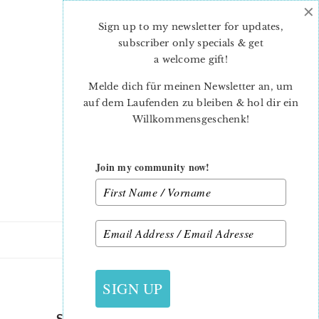
×
Skip
Skip
to
to
Sign up to my newsletter for updates,
main
primary
subscriber only specials & get
content
sidebar
a welcome gift
!
Melde dich für meinen Newsletter an, um
auf dem Laufenden zu bleiben & hol dir ein
Willkommensgeschenk!
Join my community now!
4. AUGUST 2018
SIGN UP
SPELLING BEE SEW ALONG