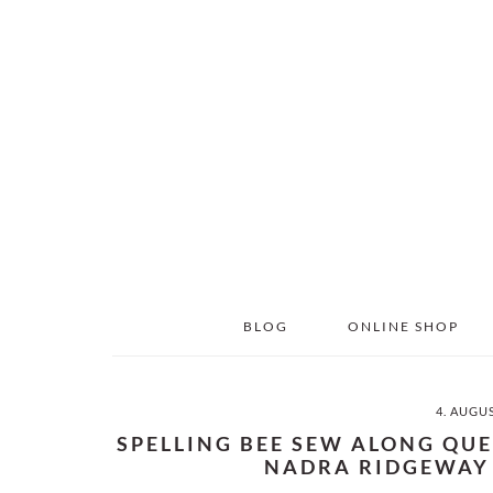
Skip
Skip
to
to
main
primary
content
sidebar
BLOG
ONLINE SHOP
4. AUGU
SPELLING BEE SEW ALONG QU
NADRA RIDGEWAY 