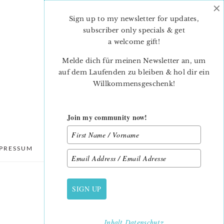
×
Sign up to my newsletter for updates,
subscriber only specials & get
a welcome gift
!
Melde dich für meinen Newsletter an, um
auf dem Laufenden zu bleiben & hol dir ein
Willkommensgeschenk!
Join my community now!
PRESSUM
DATENSCHUTZ
SIGN UP
PRIMARY
SIDEBAR
Inhalt
Datenschutz