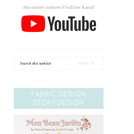
Abonniere meinen YouTube Kanal!
Search
this
website