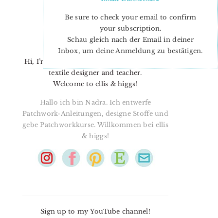
Be sure to check your email to confirm
your subscription.
Schau gleich nach der Email in deiner
Inbox, um deine Anmeldung zu bestätigen.
Hi, I’m Nadra. I’m a quilt pattern designer,
textile designer and teacher.
Welcome to ellis & higgs!
Hallo ich bin Nadra. Ich entwerfe
Patchwork-Anleitungen, designe Stoffe und
gebe Patchworkkurse. Willkommen bei ellis
& higgs!
Sign up to my YouTube channel!