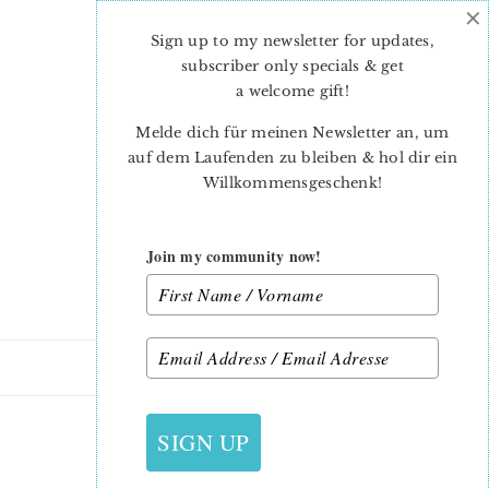
×
Skip
Skip
to
to
Sign up to my newsletter for updates,
main
primary
subscriber only specials & get
content
sidebar
a welcome gift
!
Melde dich für meinen Newsletter an, um
auf dem Laufenden zu bleiben & hol dir ein
Willkommensgeschenk!
Join my community now!
28. AUGUST 2013
SIGN UP
MITTENS1