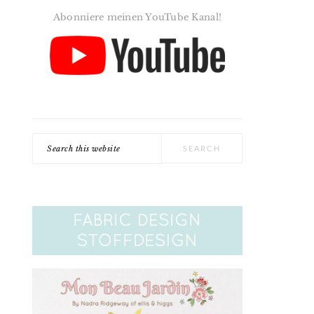
Abonniere meinen YouTube Kanal!
Search
this
website