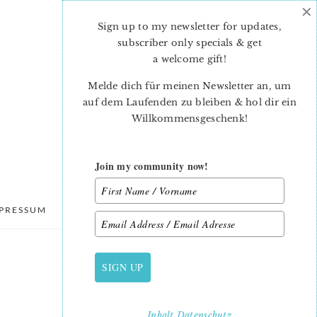
×
Sign up to my newsletter for updates,
subscriber only specials & get
a welcome gift
!
Melde dich für meinen Newsletter an, um
auf dem Laufenden zu bleiben & hol dir ein
Willkommensgeschenk!
Join my community now!
PRESSUM
DATENSCHUTZ
SIGN UP
PRIMARY
SIDEBAR
Inhalt
Datenschutz