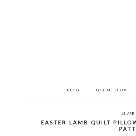
Skip
Skip
to
to
main
primary
content
sidebar
BLOG
ONLINE SHOP
13. APR
EASTER-LAMB-QUILT-PILLO
PAT