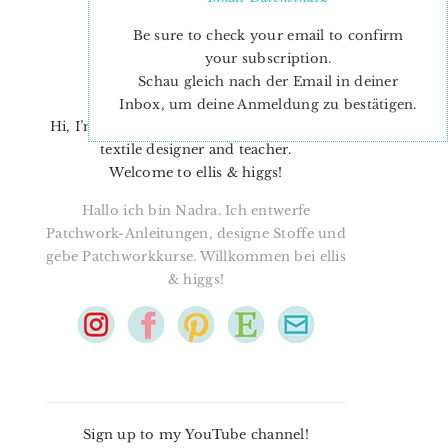
Be sure to check your email to confirm
your subscription.
Schau gleich nach der Email in deiner
Inbox, um deine Anmeldung zu bestätigen.
Hi, I’m Nadra. I’m a quilt pattern designer,
textile designer and teacher.
Welcome to ellis & higgs!
Hallo ich bin Nadra. Ich entwerfe
Patchwork-Anleitungen, designe Stoffe und
gebe Patchworkkurse. Willkommen bei ellis
& higgs!
Sign up to my YouTube channel!