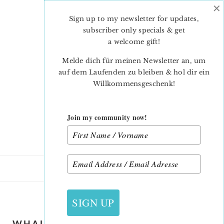
×
Skip
Skip
to
to
Sign up to my newsletter for updates,
main
primary
subscriber only specials & get
content
sidebar
a welcome gift
!
Melde dich für meinen Newsletter an, um
auf dem Laufenden zu bleiben & hol dir ein
Willkommensgeschenk!
Join my community now!
12. JUNI 2020
SIGN UP
WHALE-QUILT-PATTERN-MADONNA-