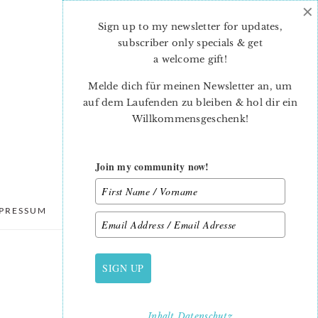
×
Sign up to my newsletter for updates,
subscriber only specials & get
a welcome gift
!
Melde dich für meinen Newsletter an, um
auf dem Laufenden zu bleiben & hol dir ein
Willkommensgeschenk!
Join my community now!
PRESSUM
DATENSCHUTZ
SIGN UP
PRIMARY
SIDEBAR
Inhalt
Datenschutz