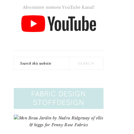
Abonniere meinen YouTube Kanal!
Search
this
website