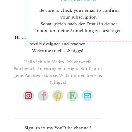
Be sure to check your email to confirm
your subscription.
Schau gleich nach der Email in deiner
Inbox, um deine Anmeldung zu bestätigen.
Hi, I’m Nadra. I’m a quilt pattern designer,
textile designer and teacher.
Welcome to ellis & higgs!
Hallo ich bin Nadra. Ich entwerfe
Patchwork-Anleitungen, designe Stoffe und
gebe Patchworkkurse. Willkommen bei ellis
& higgs!
Sign up to my YouTube channel!