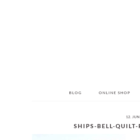
Skip
Skip
to
to
main
primary
content
sidebar
BLOG
ONLINE SHOP
12. JUN
SHIPS-BELL-QUILT