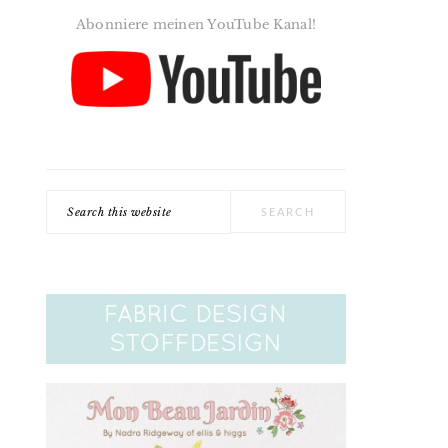
Abonniere meinen YouTube Kanal!
Search
this
website