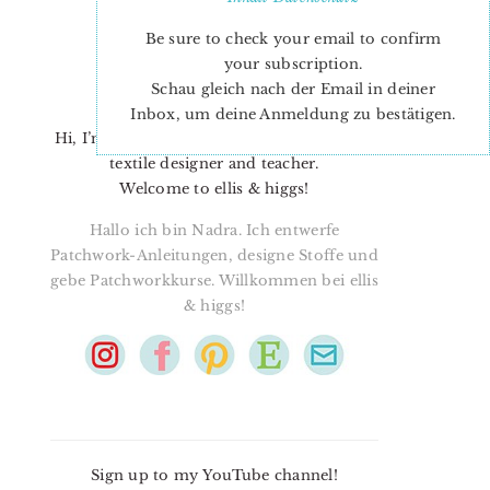
Be sure to check your email to confirm
your subscription.
Schau gleich nach der Email in deiner
Inbox, um deine Anmeldung zu bestätigen.
Hi, I’m Nadra. I’m a quilt pattern designer,
textile designer and teacher.
Welcome to ellis & higgs!
Hallo ich bin Nadra. Ich entwerfe
Patchwork-Anleitungen, designe Stoffe und
gebe Patchworkkurse. Willkommen bei ellis
& higgs!
Sign up to my YouTube channel!