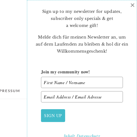
×
Sign up to my newsletter for updates,
subscriber only specials & get
a welcome gift
!
Melde dich für meinen Newsletter an, um
auf dem Laufenden zu bleiben & hol dir ein
Willkommensgeschenk!
Join my community now!
PRESSUM
DATENSCHUTZ
SIGN UP
PRIMARY
SIDEBAR
Inhalt
Datenschutz