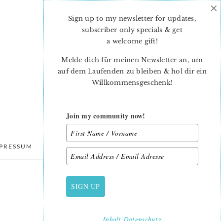
×
Sign up to my newsletter for updates,
subscriber only specials & get
a welcome gift
!
Melde dich für meinen Newsletter an, um
auf dem Laufenden zu bleiben & hol dir ein
Willkommensgeschenk!
Join my community now!
PRESSUM
DATENSCHUTZ
SIGN UP
PRIMARY
SIDEBAR
Inhalt
Datenschutz