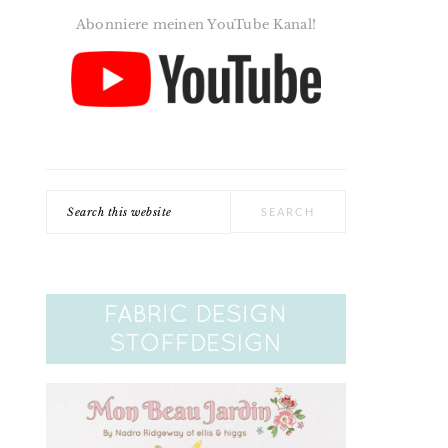
Abonniere meinen YouTube Kanal!
Search
this
website