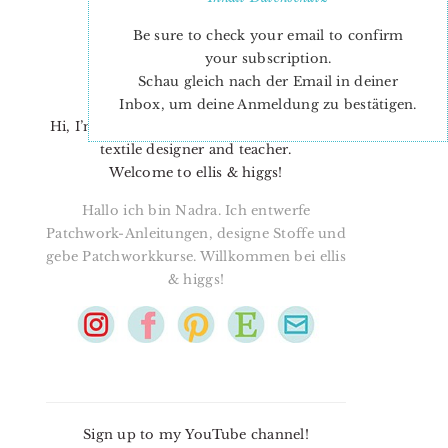
Be sure to check your email to confirm
your subscription.
Schau gleich nach der Email in deiner
Inbox, um deine Anmeldung zu bestätigen.
Hi, I’m Nadra. I’m a quilt pattern designer,
textile designer and teacher.
Welcome to ellis & higgs!
Hallo ich bin Nadra. Ich entwerfe
Patchwork-Anleitungen, designe Stoffe und
gebe Patchworkkurse. Willkommen bei ellis
& higgs!
Sign up to my YouTube channel!