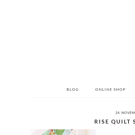
Skip
Skip
to
to
main
primary
content
sidebar
BLOG
ONLINE SHOP
24. NOVEM
RISE QUILT