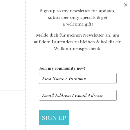
×
Skip
Skip
to
to
Sign up to my newsletter for updates,
main
primary
subscriber only specials & get
content
sidebar
a welcome gift
!
Melde dich für meinen Newsletter an, um
auf dem Laufenden zu bleiben & hol dir ein
Willkommensgeschenk!
Join my community now!
21. JUNI 2016
SIGN UP
RISE QUILT BLOCK