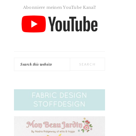
Abonniere meinen YouTube Kanal!
Search
this
website