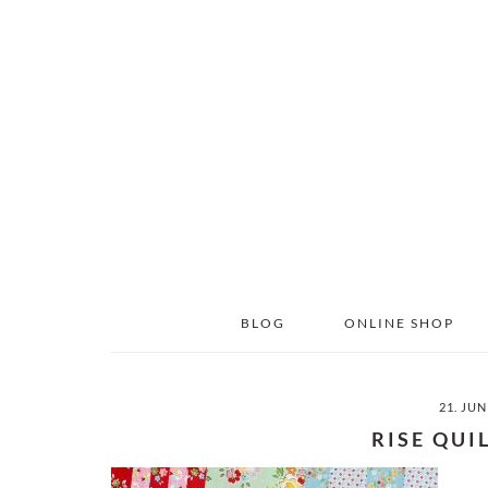
Skip
Skip
to
to
main
primary
content
sidebar
BLOG
ONLINE SHOP
21. JUN
RISE QUI