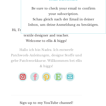
Be sure to check your email to confirm
your subscription.
Schau gleich nach der Email in deiner
Inbox, um deine Anmeldung zu bestätigen.
Hi, I’m Nadra. I’m a quilt pattern designer,
textile designer and teacher.
Welcome to ellis & higgs!
Hallo ich bin Nadra. Ich entwerfe
Patchwork-Anleitungen, designe Stoffe und
gebe Patchworkkurse. Willkommen bei ellis
& higgs!
Sign up to my YouTube channel!