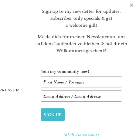
×
Sign up to my newsletter for updates,
subscriber only specials & get
a welcome gift
!
Melde dich für meinen Newsletter an, um
auf dem Laufenden zu bleiben & hol dir ein
Willkommensgeschenk!
Join my community now!
PRESSUM
DATENSCHUTZ
SIGN UP
PRIMARY
SIDEBAR
Inhalt
Datenschutz