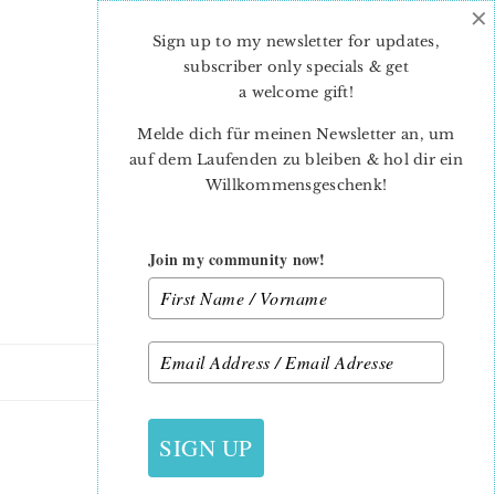
×
Skip
Skip
to
to
Sign up to my newsletter for updates,
main
primary
subscriber only specials & get
content
sidebar
a welcome gift
!
Melde dich für meinen Newsletter an, um
auf dem Laufenden zu bleiben & hol dir ein
Willkommensgeschenk!
Join my community now!
18. OKTOBER 2015
SIGN UP
QUILTESSENTIAL_2