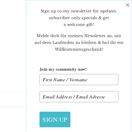
×
Skip
Skip
to
to
Sign up to my newsletter for updates,
main
primary
subscriber only specials & get
content
sidebar
a welcome gift
!
Melde dich für meinen Newsletter an, um
auf dem Laufenden zu bleiben & hol dir ein
Willkommensgeschenk!
Join my community now!
5. FEBRUAR 2020
SIGN UP
QUILTED-UPPERCASE-