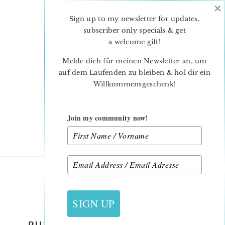
×
Skip
Skip
to
to
Sign up to my newsletter for updates,
main
primary
subscriber only specials & get
content
sidebar
a welcome gift
!
Melde dich für meinen Newsletter an, um
auf dem Laufenden zu bleiben & hol dir ein
Willkommensgeschenk!
Join my community now!
18. JULI 2022
SIGN UP
PUPPY-QUILTED-PILLOW-DOG-