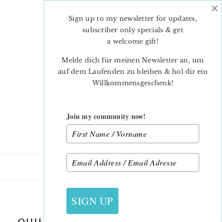
×
Skip
Skip
to
to
Sign up to my newsletter for updates,
main
primary
subscriber only specials & get
content
sidebar
a welcome gift
!
Melde dich für meinen Newsletter an, um
auf dem Laufenden zu bleiben & hol dir ein
Willkommensgeschenk!
Join my community now!
18. MÄRZ 2023
SIGN UP
QUILTED-PROJECT-BAG-PATTERN-