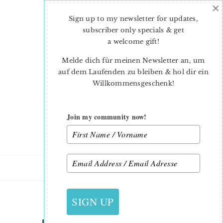
×
Skip
Skip
to
to
Sign up to my newsletter for updates,
main
primary
subscriber only specials & get
content
sidebar
a welcome gift
!
Melde dich für meinen Newsletter an, um
auf dem Laufenden zu bleiben & hol dir ein
Willkommensgeschenk!
Join my community now!
10. NOVEMBER 2022
SIGN UP
BUSY-BAKERY-PENNANT-