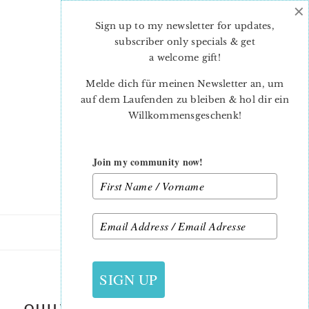
×
Skip
Skip
to
to
Sign up to my newsletter for updates,
main
primary
subscriber only specials & get
content
sidebar
a welcome gift
!
Melde dich für meinen Newsletter an, um
auf dem Laufenden zu bleiben & hol dir ein
Willkommensgeschenk!
Join my community now!
23. JANUAR 2023
SIGN UP
QUILTED-HEART-BUNTING-HEART-