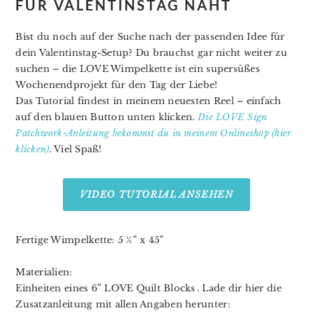
FÜR VALENTINSTAG NÄHT
Bist du noch auf der Suche nach der passenden Idee für
dein Valentinstag-Setup? Du brauchst gar nicht weiter zu
suchen – die LOVE Wimpelkette ist ein supersüßes
Wochenendprojekt für den Tag der Liebe!
Das Tutorial findest in meinem neuesten Reel – einfach
auf den blauen Button unten klicken.
Die LOVE Sign
Patchwork-Anleitung bekommst du in meinem Onlineshop (hier
klicken)
. Viel Spaß!
VIDEO TUTORIAL ANSEHEN
Fertige Wimpelkette: 5 ½” x 45”⁣⁣⁣⁣⁣⁣⁣⁣⁣
⁣⁣⁣⁣⁣⁣⁣⁣⁣⁣
Materialien:⁣⁣⁣⁣⁣⁣⁣⁣⁣⁣
Einheiten eines 6” LOVE Quilt Blocks⁣⁣⁣⁣⁣⁣⁣⁣. Lade dir hier die
Zusatzanleitung mit allen Angaben herunter⁣⁣⁣⁣:⁣⁣⁣⁣⁣⁣