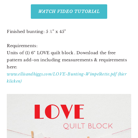
WATCH VIDEO TUTORIAL
Finished bunting: 5 ½” x 45”⁣⁣⁣⁣⁣⁣⁣⁣⁣
⁣⁣⁣⁣⁣⁣⁣⁣⁣⁣
Requirements:⁣⁣⁣⁣⁣⁣⁣⁣⁣⁣
Units of (1) 6“ LOVE quilt block⁣⁣⁣⁣⁣⁣⁣⁣. Download the free
pattern add-on including measurements & requirements
here:⁣⁣⁣⁣⁣⁣
www.ellisandhiggs.com/LOVE-Bunting-Wimpelkette.pdf (hier
klicken)⁣⁣