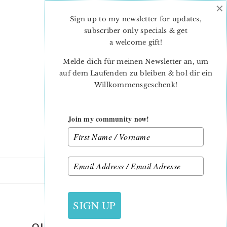
×
Skip
Skip
to
to
Sign up to my newsletter for updates,
main
primary
subscriber only specials & get
content
sidebar
a welcome gift
!
Melde dich für meinen Newsletter an, um
auf dem Laufenden zu bleiben & hol dir ein
Willkommensgeschenk!
Join my community now!
10. MÄRZ 2023
SIGN UP
QUILTED-GIFTBAG-PATTERN-