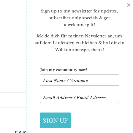
×
Skip
Skip
to
to
Sign up to my newsletter for updates,
main
primary
subscriber only specials & get
content
sidebar
a welcome gift
!
Melde dich für meinen Newsletter an, um
auf dem Laufenden zu bleiben & hol dir ein
Willkommensgeschenk!
Join my community now!
24. FEBRUAR 2023
SIGN UP
EASY-QUILT-PATTERN-FRAMED-