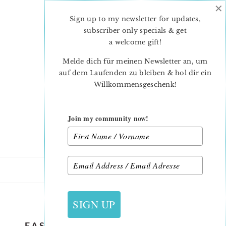
×
Skip
Skip
to
to
Sign up to my newsletter for updates,
main
primary
subscriber only specials & get
content
sidebar
a welcome gift
!
Melde dich für meinen Newsletter an, um
auf dem Laufenden zu bleiben & hol dir ein
Willkommensgeschenk!
Join my community now!
24. FEBRUAR 2023
SIGN UP
EASY-QUILT-PATTERN-FRAMED-