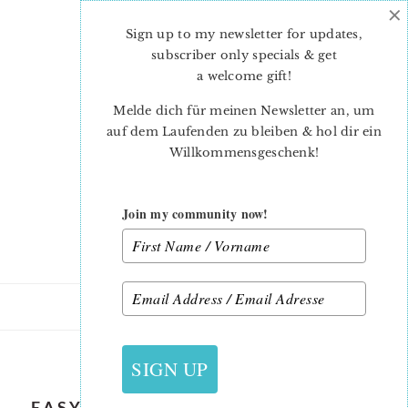
×
Skip
Skip
to
to
Sign up to my newsletter for updates,
main
primary
subscriber only specials & get
content
sidebar
a welcome gift
!
Melde dich für meinen Newsletter an, um
auf dem Laufenden zu bleiben & hol dir ein
Willkommensgeschenk!
Join my community now!
17. FEBRUAR 2023
SIGN UP
EASY-QUILT-PATTERN-BUTTERFLY-