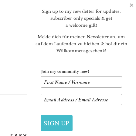
×
Skip
Skip
to
to
Sign up to my newsletter for updates,
main
primary
subscriber only specials & get
content
sidebar
a welcome gift
!
Melde dich für meinen Newsletter an, um
auf dem Laufenden zu bleiben & hol dir ein
Willkommensgeschenk!
Join my community now!
17. FEBRUAR 2023
SIGN UP
EASY-QUILT-PATTERN-BUTTERFLY-