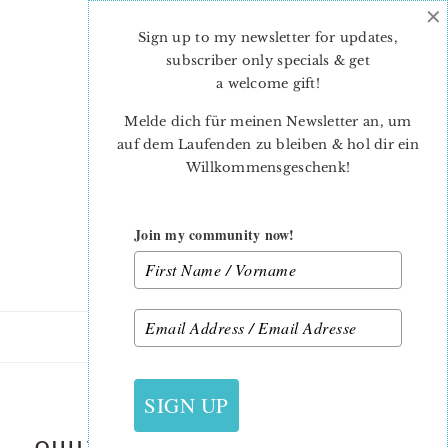
×
Skip
Skip
to
to
Sign up to my newsletter for updates,
main
primary
subscriber only specials & get
content
sidebar
a welcome gift
!
Melde dich für meinen Newsletter an, um
auf dem Laufenden zu bleiben & hol dir ein
Willkommensgeschenk!
Join my community now!
4. MAI 2023
SIGN UP
QUILTED-CRAB-MUG-RUG-NADRA-