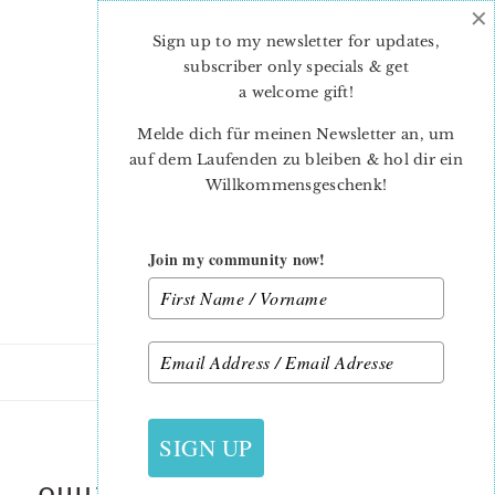
×
Skip
Skip
to
to
Sign up to my newsletter for updates,
main
primary
subscriber only specials & get
content
sidebar
a welcome gift
!
Melde dich für meinen Newsletter an, um
auf dem Laufenden zu bleiben & hol dir ein
Willkommensgeschenk!
Join my community now!
4. MAI 2023
SIGN UP
QUILTED-CRAB-MUG-RUG-NADRA-