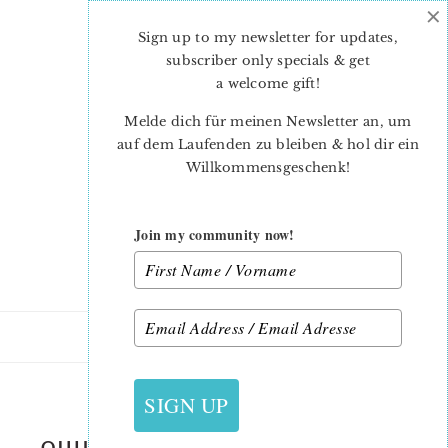
×
Skip
Skip
to
to
Sign up to my newsletter for updates,
main
primary
subscriber only specials & get
content
sidebar
a welcome gift
!
Melde dich für meinen Newsletter an, um
auf dem Laufenden zu bleiben & hol dir ein
Willkommensgeschenk!
Join my community now!
24. MÄRZ 2023
SIGN UP
QUILTED-COASTERS-EASY-QUILT-